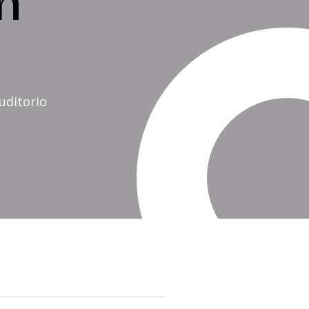
ón
uditorio