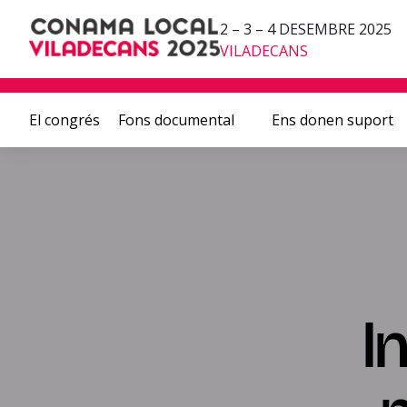
2 – 3 – 4 DESEMBRE 2025
VILADECANS
El congrés
Fons documental
Ens donen suport
I