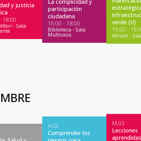
Planificaci
La complicidad y
dad y justicia
estratégica
participación
ica
infraestru
ciudadana
- 18:00
verde (II)
16:00 - 18:00
llori - Sala
16:00 - 18:
Biblioteca - Sala
lente
Multiusos
Atrium - Sal
EMBRE
M.03
A.02
Lecciones
Comprender los
aprendidas
ia: Salud y
riesgos para