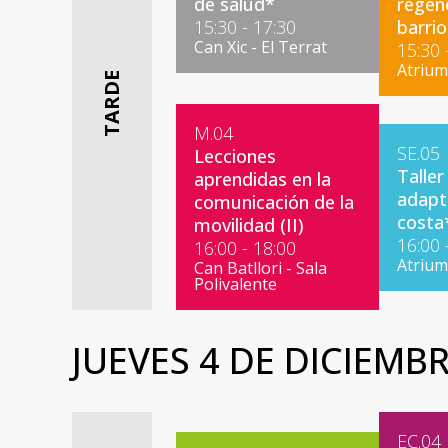
de salud*
regen
15:30 - 17:30
barrio
Can Xic - El Terrat
15:30 
Atrium 
TARDE
M.04
SE.05
Lecciones
Taller
aprendidas en la
adapt
comunicación de la
costa
movilidad (II)
16:00 
16:00 - 18:00
Atrium
Can Batllori - Sala
Polivalente
JUEVES 4 DE DICIEMB
EC.04