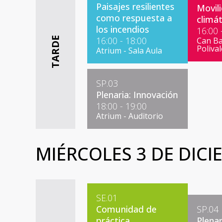
Paisajes resilientes
Movili
como respuesta a
climát
los incendios
16:00 
16:00 - 18:00
TARDE
Can Bat
Poliva
Atrium - Sala Aula
SP.03
Plenaria: Innovación
18:00 - 19:00
Atrium - Auditorio
MIÉRCOLES 3 DE DICI
SE.01
Comunidad de
SP.04
práctica
Plenar