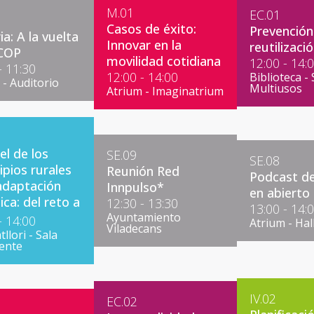
M.01
EC.01
Casos de éxito:
Prevención
ia: A la vuelta
Innovar en la
reutilizaci
 COP
movilidad cotidiana
12:00 - 14:
- 11:30
12:00 - 14:00
Biblioteca - 
 - Auditorio
Multiusos
Atrium - Imaginatrium
el de los
SE.09
SE.08
ipios rurales
Reunión Red
Podcast de 
 adaptación
Innpulso*
en abierto
ica: del reto a
12:30 - 13:30
13:00 - 14:
ión
Ayuntamiento
- 14:00
Atrium - Hal
Viladecans
llori - Sala
lente
IV.02
EC.02