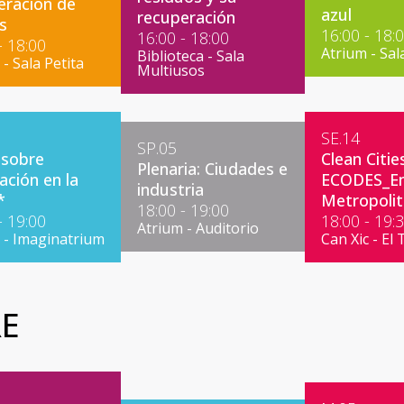
eración de
azul
recuperación
s
16:00 - 18:
16:00 - 18:00
- 18:00
Atrium - Sal
Biblioteca - Sala
- Sala Petita
Multiusos
SE.14
SP.05
 sobre
Clean Citie
Plenaria: Ciudades e
ación en la
ECODES_En
industria
*
Metropoli
18:00 - 19:00
- 19:00
18:00 - 19:
Atrium - Auditorio
 - Imaginatrium
Can Xic - El 
RE