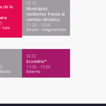
SE.15
 de la
Municipios
resilientes frente al
tana
cambio climático
15
11:30 - 13:00
- Sala
Atrium - Imaginatrium
SE.02
Ecovidrio*
30
13:30 - 15:00
itorio
Externo