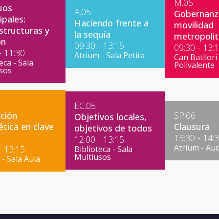
M.05
uos
A.05
Gobernanza
ipales:
Haciendo frente a
movilidad
structuras y
la sequía
metropoli
ón
09:30 - 13:15
09:30 - 13:
- 11:30
Atrium - Sala Petita
Can Batllori 
eca - Sala
Polivalente
sos
EC.05
ición
SP.06
Objetivos locales,
ética en clave
Clausura
objetivos de todos
13:30 - 14:
12:00 - 13:15
Atrium - Aud
- 13:15
Biblioteca - Sala
Multiusos
 - Sala Aula