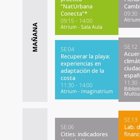
“NatUrbana
Cambi
Conecta”*
09:30 
Atrium
09:15 - 14:00
MAÑANA
Atrium - Sala Aula
SE.12
SE.04
Acuer
Recuperar la playa:
climát
experiencias en
ciuda
adaptación de la
españ
costa
11:30 
11:30 - 14:00
Bibliot
Atrium - Imaginatrium
Multiu
SE.13
SE.06
Lab. 
Cities: indicadores
financ