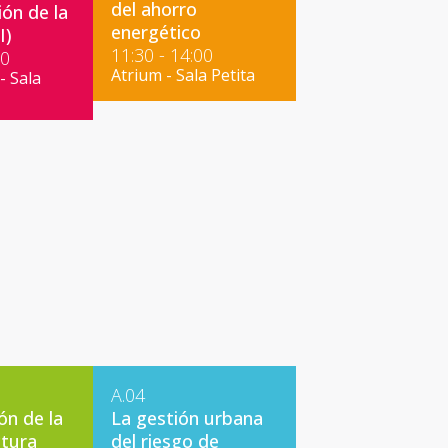
del ahorro
ón de la
energético
I)
11:30 - 14:00
00
Atrium - Sala Petita
- Sala
A.04
ón de la
La gestión urbana
ctura
del riesgo de