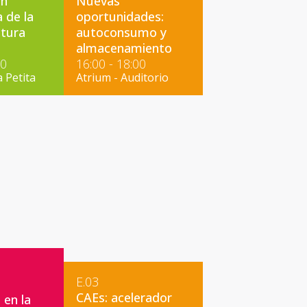
ón
Nuevas
 de la
oportunidades:
ctura
autoconsumo y
almacenamiento
00
16:00 - 18:00
a Petita
Atrium - Auditorio
E.03
CAEs: acelerador
 en la