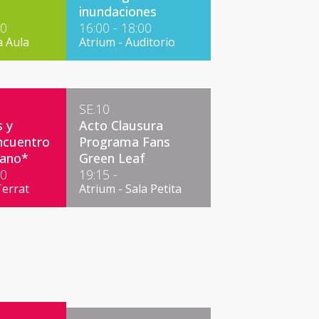
inundaciones
00
16:00 - 18:00
a Aula
Atrium - Auditorio
SE.10
s y
Acto Clausura
cuentro
Programa Fans
tano*
Green Leaf
30
19:15 -
Terrat
Atrium - Sala Petita