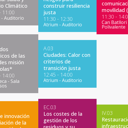
comunicaci
o Climático
construir resiliencia
movilidad (
- 11:00
justa
11:30 - 14:
 - Auditorio
11:30 - 12:30
Can Batllori 
Atrium - Auditorio
Polivalente
A.03
dos
Ciudades: Calor con
icos de las
criterios de
des misión
transición justa
olas*
12:45 - 14:00
- 14:00
Atrium - Auditorio
eca - Sala
sos
EC.03
IV.03
Los costes de la
de innovación
Restauraci
gestión de los
iación de la
infraestru
residuos y su