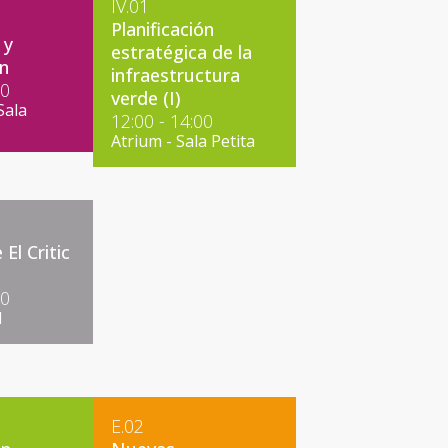
IV.01
Planificación
 y
estratégica de la
ón
infraestructura
00
verde (I)
Sala
12:00 - 14:00
Atrium - Sala Petita
El Critic
00
l
E.02