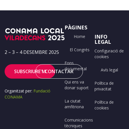
PÀGINES
INFO
Home
LEGAL
El Congrés
Configuració de
2 – 3 – 4 DESEMBRE 2025
cookies
Fons
documental
Avís legal
SUBSCRIURE'M
CONTACTAR
Qui ens va
Política de
donar suport
privacitat
Organitzat per:
Fundació
CONAMA
La ciutat
Política de
amfitriona
cookies
Comunicacions
tècniques