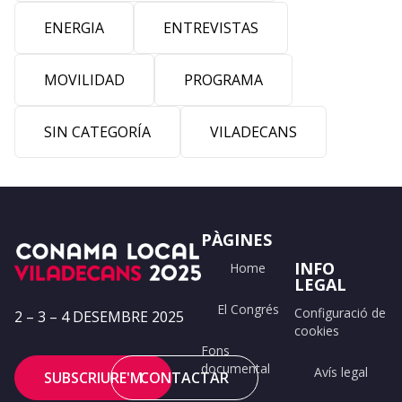
ENERGIA
ENTREVISTAS
MOVILIDAD
PROGRAMA
SIN CATEGORÍA
VILADECANS
PÀGINES
INFO
Home
LEGAL
El Congrés
Configuració de
2 – 3 – 4 DESEMBRE 2025
cookies
Fons
documental
Avís legal
SUBSCRIURE'M
CONTACTAR