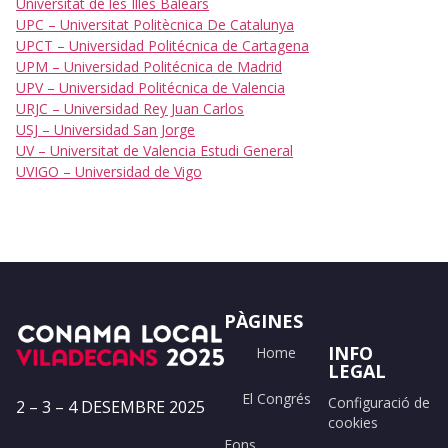
Universitat de les Illes Balears
UPC – Universitat Politècnica De Catalunya
UPCT – Universidad Politécnica de Cartagena
UPM – Universidad Politécnica de Madrid
UPV – Universidad Politécnica de Valencia
URJC – Universidad Rey Juan Carlos
USJ – Universidad San Jorge
UV – Universitat de Valencia Estudi General
UVIGO – Universidad de Vigo
PÀGINES
INFO
Home
LEGAL
El Congrés
Configuració de
2 – 3 – 4 DESEMBRE 2025
cookies
Fons