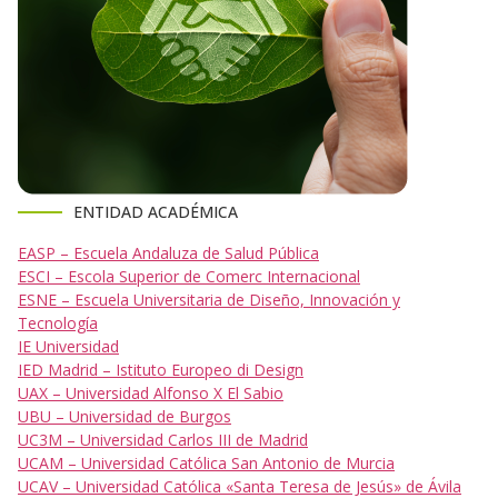
ENTIDAD ACADÉMICA
EASP – Escuela Andaluza de Salud Pública
ESCI – Escola Superior de Comerc Internacional
ESNE – Escuela Universitaria de Diseño, Innovación y
Tecnología
IE Universidad
IED Madrid – Istituto Europeo di Design
UAX – Universidad Alfonso X El Sabio
UBU – Universidad de Burgos
UC3M – Universidad Carlos III de Madrid
UCAM – Universidad Católica San Antonio de Murcia
UCAV – Universidad Católica «Santa Teresa de Jesús» de Ávila