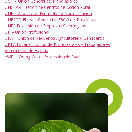
UGT – Unión General de Trabajadores
UNCEAR – Unión de Centros de Acción Rural
UNE – Asociación Española de Normalización
UNESCO Etxea – Centro UNESCO del País Vasco
UNESID – Unión de Empresas Siderúrgicas
UP – Unión Profesional
UPA – Unión de Pequeños Agricultores y Ganaderos
UPTA España – Unión de Profesionales y Trabajadores
Autónomos de España
YWP – Young Water Professionals Spain