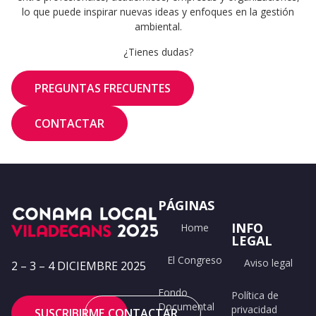
lo que puede inspirar nuevas ideas y enfoques en la gestión
ambiental.
¿Tienes dudas?
PREGUNTAS FRECUENTES
CONTACTAR
PÁGINAS
INFO
Home
LEGAL
El Congreso
Aviso legal
2 – 3 – 4 DICIEMBRE 2025
Fondo
Política de
Documental
privacidad
SUSCRIBIRME
CONTACTAR