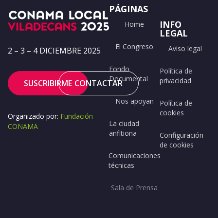
PÁGINAS
INFO
Home
LEGAL
El Congreso
Aviso legal
2 – 3 – 4 DICIEMBRE 2025
Fondo
Política de
Documental
privacidad
SUSCRIBIRME
CONTACTAR
Nos apoyan
Política de
cookies
Organizado por:
Fundación
La ciudad
CONAMA
anfitiona
Configuración
de cookies
Comunicaciones
técnicas
Sala de Prensa