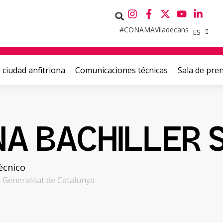
#CONAMAViladecans
ES
 ciudad anfitriona
Comunicaciones técnicas
Sala de pre
NA BACHILLER 
écnico
la Generalitat de Catalunya