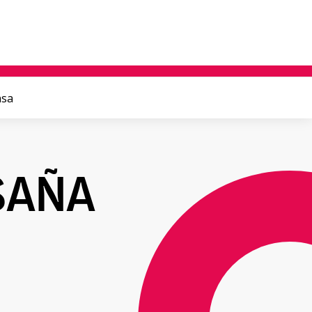
nsa
SAÑA