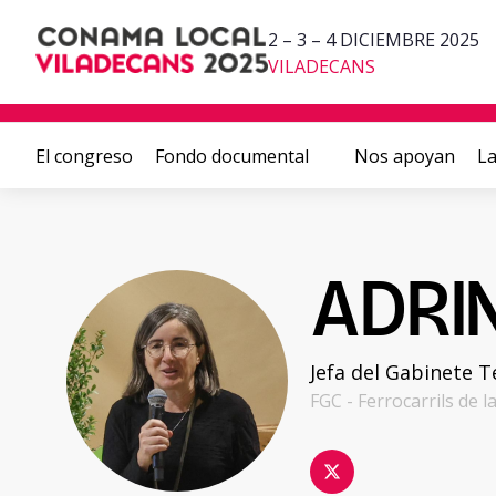
2 – 3 – 4 DICIEMBRE 2025
VILADECANS
El congreso
Fondo documental
Nos apoyan
La
ADRI
Jefa del Gabinete T
FGC - Ferrocarrils de 