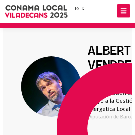
ES
ALBERT
VENDRE
ROCA
Jefe de Sección de
Apoyo a la Gestió
Energética Local
Diputación de Barce