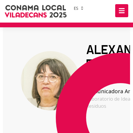
ES
ALEXAN
FARBIAR
MAS
Comunicadora Am
Laboratorio de Ideas
Residuos