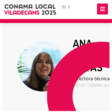
ES
ANA
MONTAL
NAVAS
Directora técnica
Red de Ciudades que