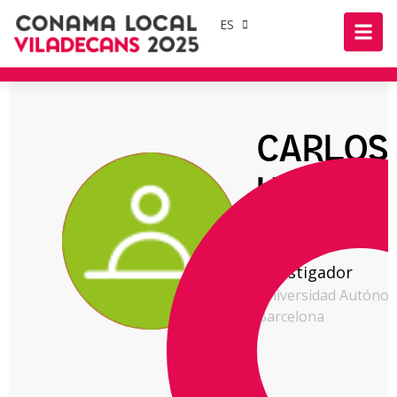
ES
CARLOS
HERNÁN
CASTEL
Investigador
Universidad Autóno
Barcelona