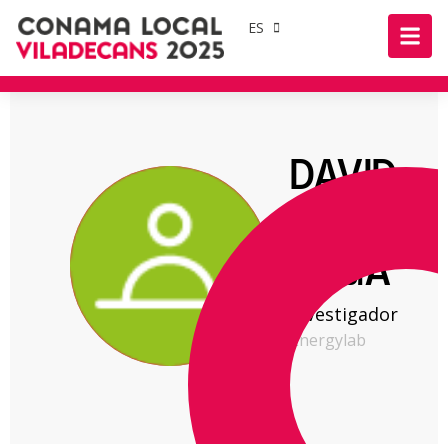
ES
DAVID
VALVER
PUGA
Investigador
Energylab