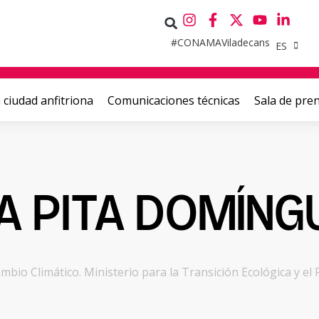
#CONAMAViladecans
ES
 ciudad anfitriona
Comunicaciones técnicas
Sala de pre
A PITA DOMÍNG
mbio Climático. Ministerio para la Transición Ecológica y e