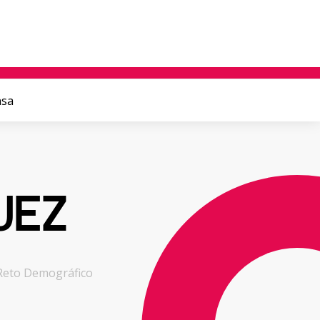
nsa
UEZ
l Reto Demográfico