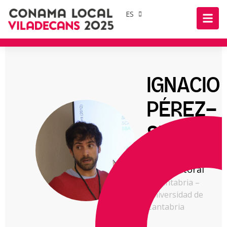
ES
IGNACIO
PÉREZ-
SILOS
Investigador
postdoctoral
IHCantabria –
Universidad de
Cantabria