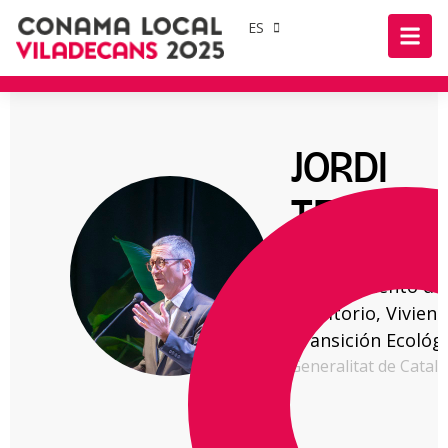
ES
JORDI
TERRAD
Secretario General
Departamento de
Territorio, Viviend
Transición Ecológ
Generalitat de Catal