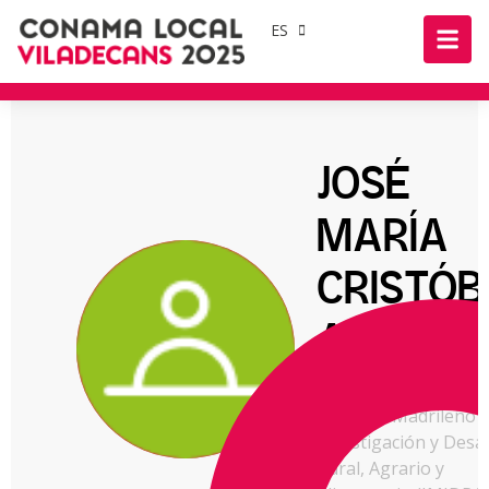
ES
JOSÉ
MARÍA
CRISTÓB
AGUADO
Titulado Superior
Instituto Madrileño 
Investigación y Desa
Rural, Agrario y